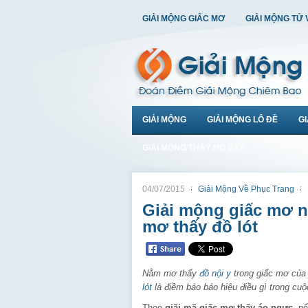
GIẢI MỘNG GIẤC MƠ
GIẢI MỘNG TỬ 
GIẢI MỘNG
GIẢI MỘNG LÔ ĐỀ
G
GIẢI MỘNG THẤY ĐỒ VẬT
04/07/2015
Giải Mộng Về Phục Trang
Giải mộng giấc mơ n
mơ thấy đồ lót
Nằm mơ thấy
đồ nội y
trong giấc mơ của
lót
là điềm báo báo hiệu điều gì trong cu
Theo
giãi mã giấc mơ thấy áo ngực
, n