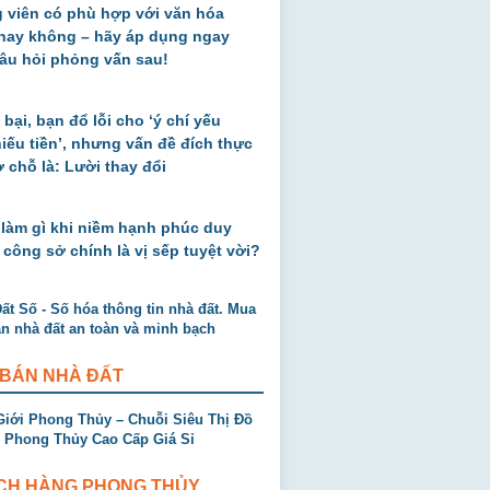
 viên có phù hợp với văn hóa
 hay không – hãy áp dụng ngay
âu hỏi phỏng vấn sau!
 bại, bạn đổ lỗi cho ‘ý chí yếu
thiếu tiền’, nhưng vấn đề đích thực
ở chỗ là: Lười thay đổi
 làm gì khi niềm hạnh phúc duy
 công sở chính là vị sếp tuyệt vời?
 BÁN NHÀ ĐẤT
CH HÀNG PHONG THỦY