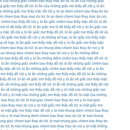
an cua nhung giac chiem bao thay mac do lot
,
bi an cua nhung giac
g giấc mơ thấy đồ lót
,
bí ẩn của những giấc mơ thấy đồ nội y
,
bí ẩn
ủa những giấc mơ thấy mặc đồ nội y
,
bi an diem chiem bao thay do lot
,
em chiem bao thay mac do lot
,
bi an diem chiem bao thay mac do noi
c chiêm bao thấy đồ nội y
,
bí ẩn giấc chiêm bao thấy mặc đồ lót
,
bí ẩn
 mơ lô đề thấy đồ lót
,
bí ẩn giấc mơ lô đề thấy đồ nội y
,
bí ẩn giấc mơ
ấy mặc đồ nội y
,
bí ẩn giấc mơ thấy đồ lót
,
bí ẩn giấc mơ thấy đồ lót và
í ẩn giấc mơ thấy đồ nội y và những số hạp
,
bí ẩn giấc mơ thấy mặc
ng số hạp
,
bí ẩn giấc mơ thấy mặc đồ nội y
,
bí ẩn giấc mơ thấy mặc
chiem bao thay do lot
,
bi an nhung dieu chiem bao thay do noi y
,
bi
i an nhung dieu chiem bao thay mac do noi y
,
bí ẩn những điềm
êm bao thấy đồ nội y
,
bí ẩn những điềm chiêm bao thấy mặc đồ lót
,
bí
,
bí ẩn những giấc chiêm bao thấy đồ lót
,
bí ẩn những giấc chiêm bao
ấy mặc đồ lót
,
bí ẩn những giấc chiêm bao thấy mặc đồ nội y
,
bí ẩn
 mơ thấy đồ nội y
,
bí ẩn những giấc mơ thấy mặc đồ lót
,
bí ẩn những
thấy đồ lót
,
bí ẩn về giấc mơ thấy đồ nội y
,
bí ẩn về giấc mơ thấy mặc
 ẩn về những giấc mơ thấy đồ lót
,
bí ẩn về những giấc mơ thấy đồ nội
í ẩn về những giấc mơ thấy mặc đồ nội y
,
bí mật của những giấc mơ
ồ nội y
,
bí mật của những giấc mơ thấy mặc đồ lót
,
bí mật của những
 bao thay do lot
,
bi mat giac chiem bao thay do noi y
,
bi mat giac
m bao thay mac do noi y
,
bí mật giấc mơ thấy đồ lót
,
bí mật giấc mơ
,
bí mật giấc mơ thấy mặc đồ nội y
,
bi mat nhung diem chiem bao thay
noi y
,
bi mat nhung diem chiem bao thay mac do lot
,
bi mat nhung
ung giac chiem bao thay do lot
,
bi mat nhung giac chiem bao thay do
do lot
,
bi mat nhung giac chiem bao thay mac do noi y
,
bí mật những