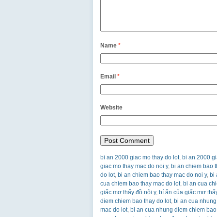
Name
*
Email
*
Website
bi an 2000 giac mo thay do lot
,
bi an 2000 gi
giac mo thay mac do noi y
,
bi an chiem bao t
do lot
,
bi an chiem bao thay mac do noi y
,
bi
cua chiem bao thay mac do lot
,
bi an cua ch
giấc mơ thấy đồ nội y
,
bí ẩn của giấc mơ thấ
diem chiem bao thay do lot
,
bi an cua nhung
mac do lot
,
bi an cua nhung diem chiem bao 