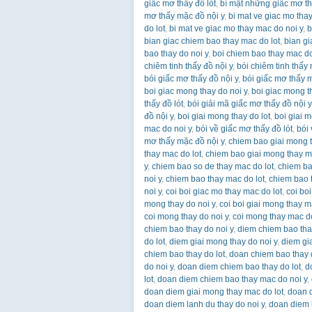
giấc mơ thấy đồ lót
,
bí mật những giấc mơ th
mơ thấy mặc đồ nội y
,
bi mat ve giac mo thay
do lot
,
bi mat ve giac mo thay mac do noi y
,
b
bian giac chiem bao thay mac do lot
,
bian gi
bao thay do noi y
,
boi chiem bao thay mac do
chiêm tinh thấy đồ nội y
,
bói chiêm tinh thấy 
bói giấc mơ thấy đồ nội y
,
bói giấc mơ thấy m
boi giac mong thay do noi y
,
boi giac mong t
thấy đồ lót
,
bói giải mã giấc mơ thấy đồ nội y
đồ nội y
,
boi giai mong thay do lot
,
boi giai m
mac do noi y
,
bói về giấc mơ thấy đồ lót
,
bói 
mơ thấy mặc đồ nội y
,
chiem bao giai mong t
thay mac do lot
,
chiem bao giai mong thay m
y
,
chiem bao so de thay mac do lot
,
chiem ba
noi y
,
chiem bao thay mac do lot
,
chiem bao 
noi y
,
coi boi giac mo thay mac do lot
,
coi bo
mong thay do noi y
,
coi boi giai mong thay m
coi mong thay do noi y
,
coi mong thay mac do
chiem bao thay do noi y
,
diem chiem bao tha
do lot
,
diem giai mong thay do noi y
,
diem gi
chiem bao thay do lot
,
doan chiem bao thay 
do noi y
,
doan diem chiem bao thay do lot
,
d
lot
,
doan diem chiem bao thay mac do noi y
,
doan diem giai mong thay mac do lot
,
doan d
doan diem lanh du thay do noi y
,
doan diem 