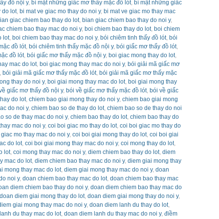
ấy đồ nội y
,
bí mật những giấc mơ thấy mặc đồ lót
,
bí mật những giấc
 do lot
,
bi mat ve giac mo thay do noi y
,
bi mat ve giac mo thay mac
ian giac chiem bao thay do lot
,
bian giac chiem bao thay do noi y
,
ac chiem bao thay mac do noi y
,
boi chiem bao thay do lot
,
boi chiem
 lot
,
boi chiem bao thay mac do noi y
,
bói chiêm tinh thấy đồ lót
,
bói
mặc đồ lót
,
bói chiêm tinh thấy mặc đồ nội y
,
bói giấc mơ thấy đồ lót
,
ặc đồ lót
,
bói giấc mơ thấy mặc đồ nội y
,
boi giac mong thay do lot
,
hay mac do lot
,
boi giac mong thay mac do noi y
,
bói giải mã giấc mơ
,
bói giải mã giấc mơ thấy mặc đồ lót
,
bói giải mã giấc mơ thấy mặc
ong thay do noi y
,
boi giai mong thay mac do lot
,
boi giai mong thay
về giấc mơ thấy đồ nội y
,
bói về giấc mơ thấy mặc đồ lót
,
bói về giấc
hay do lot
,
chiem bao giai mong thay do noi y
,
chiem bao giai mong
ac do noi y
,
chiem bao so de thay do lot
,
chiem bao so de thay do noi
o so de thay mac do noi y
,
chiem bao thay do lot
,
chiem bao thay do
thay mac do noi y
,
coi boi giac mo thay do lot
,
coi boi giac mo thay do
i giac mo thay mac do noi y
,
coi boi giai mong thay do lot
,
coi boi giai
ac do lot
,
coi boi giai mong thay mac do noi y
,
coi mong thay do lot
,
 lot
,
coi mong thay mac do noi y
,
diem chiem bao thay do lot
,
diem
y mac do lot
,
diem chiem bao thay mac do noi y
,
diem giai mong thay
ai mong thay mac do lot
,
diem giai mong thay mac do noi y
,
doan
do noi y
,
doan chiem bao thay mac do lot
,
doan chiem bao thay mac
oan diem chiem bao thay do noi y
,
doan diem chiem bao thay mac do
doan diem giai mong thay do lot
,
doan diem giai mong thay do noi y
,
iem giai mong thay mac do noi y
,
doan diem lanh du thay do lot
,
lanh du thay mac do lot
,
doan diem lanh du thay mac do noi y
,
điềm