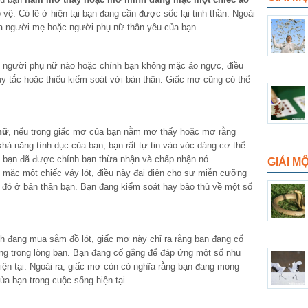
 vệ. Có lẽ ở hiện tại bạn đang cần được sốc lại tinh thần. Ngoài
ủa người mẹ hoặc người phụ nữ thân yêu của bạn.
 người phụ nữ nào hoặc chính bạn không mặc áo ngực, điều
uy tắc hoặc thiếu kiểm soát với bản thân. Giấc mơ cũng có thể
nữ
, nếu trong giấc mơ của bạn nằm mơ thấy hoặc mơ rằng
 khả năng tình dục của bạn, bạn rất tự tin vào vóc dáng cơ thể
 bạn đã được chính bạn thừa nhận và chấp nhận nó.
GIẢI M
mặc một chiếc váy lót, điều này đại diện cho sự miễn cưỡng
ì đó ở bản thân bạn. Bạn đang kiểm soát hay bảo thủ về một số
 đang mua sắm đồ lót, giấc mơ này chỉ ra rằng bạn đang cố
ng trong lòng bạn. Bạn đang cố gắng để đáp ứng một số nhu
iện tại. Ngoài ra, giấc mơ còn có nghĩa rằng bạn đang mong
ủa bạn trong cuộc sống hiện tại.