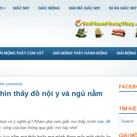
»
VI
GIẤC MƠ
GIẤC MỘNG
GIẢI MÃ GIẤC MƠ
BÍ ẨN GIẤC MƠ
IẢI MỘNG THẤY CON VẬT
GIẢI MỘNG THẤY HÀNH ĐỘNG
GIẢI MỘNG
No comments
FACEB
hìn thấy đồ nội y và ngủ nằm
TÌM KI
 bạn có ý nghĩa gì? Khám phá xem giấc mơ thấy mình
mặc đồ
ộc sống của bạn thông qua giấc mơ này nhé!
GIẢI M
ếu bạn
nằm mơ thấy hoặc mơ mình đang mặc một chiếc áo