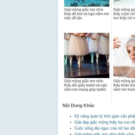
Giải mộng giấc mơ nhìn
Giải mộng gi
thấy đồ bơi và ngủ nằm mơ
thấy cuộn ch
mặc đồ lặn
mơ thấy chỉ 
Giải mộng giấc mơ nhìn
Giải mộng gi
thấy đôi giày ballet và ngủ
thấy khăn tr
nằm mơ mang giày ballet
nằm mơ trùm
Nội Dung Khác
Kỹ năng quản lý thời gian cần phải
Giải đáp giấc mộng thấy ba con rắ
Cuộc sống địa ngục của nữ lao đ
Giải mộng giấc mơ nhìn thấy sữa