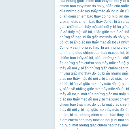
cua nhung giac chiem bao thay do noi y
,
bi 
chiem bao thay mac do noi y
,
bí ẩn của nhữn
của những giấc mơ thấy mặc đồ lót
,
bí ẩn c
bi an diem chiem bao thay do noi y
,
bi an di
y
,
bí ẩn giấc chiêm bao thấy đồ lót
,
bí ẩn giấ
giấc chiêm bao thấy mặc đồ nội y
,
bí ẩn giấc
lô đề thấy mặc đồ lót
,
bí ẩn giấc mơ lô đề th
những số hạp
,
bí ẩn giấc mơ thấy đồ nội y
,
b
đồ lót
,
bí ẩn giấc mơ thấy mặc đồ lót và nhữ
đồ nội y và những số hạp
,
bi an nhung dieu 
an nhung dieu chiem bao thay mac do lot
,
b
chiêm bao thấy đồ lót
,
bí ẩn những điềm chi
ẩn những điềm chiêm bao thấy mặc đồ nội y
thấy đồ nội y
,
bí ẩn những giấc chiêm bao th
những giấc mơ thấy đồ lót
,
bí ẩn những giấc
giấc mơ thấy mặc đồ nội y
,
bí ẩn về giấc mơ 
đồ lót
,
bí ẩn về giấc mơ thấy mặc đồ nội y
,
bí
y
,
bí ẩn về những giấc mơ thấy mặc đồ lót
,
b
thấy đồ lót
,
bí mật của những giấc mơ thấy đ
giấc mơ thấy mặc đồ nội y
,
bi mat giac chiem
chiem bao thay mac do lot
,
bi mat giac chie
thấy đồ nội y
,
bí mật giấc mơ thấy mặc đồ lót
do lot
,
bi mat nhung diem chiem bao thay do 
diem chiem bao thay mac do noi y
,
bi mat nh
noi y
,
bi mat nhung giac chiem bao thay mac 