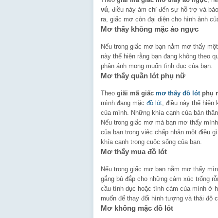
vú
, điều này ám chỉ đến sự hỗ trợ và bảo
ra, giấc mơ còn đại diện cho hình ảnh c
Mơ thấy không mặc áo ngực
Nếu trong giấc mơ bạn nằm mơ thấy một
này thể hiện rằng bạn đang không theo q
phản ánh mong muốn tình dục của bạn.
Mơ thấy quần lót phụ nữ
Theo
giãi mã giấc
mơ thấy đồ lót
phụ 
mình đang mặc
đồ lót
, điều này thể hiện
của mình. Những khía cạnh của bản thân
Nếu trong giấc mơ mà bạn mơ thấy mình 
của bạn trong việc chấp nhận một điều g
khía cạnh trong cuộc sống của bạn.
Mơ thấy mua đồ lót
Nếu trong giấc mơ bạn nằm mơ thấy mình
gắng bù đắp cho những cảm xúc trống rỗ
cầu tình dục hoặc tình cảm của mình ở h
muốn để thay đổi hình tượng và thái độ c
Mơ không mặc đồ lót