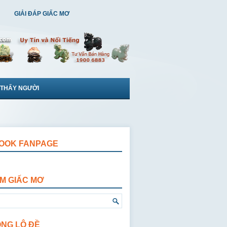
GIẢI ĐÁP GIẤC MƠ
 THẤY NGƯỜI
OOK FANPAGE
ẾM GIẤC MƠ
ỘNG LÔ ĐỀ