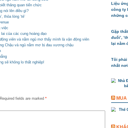
Liệu ứng
iết thăng quan tiến chức
công ty
 nói lên điều gì?
những c
, thỏa lòng ‘tẻ’
venue
 việc
Gặp thất
 lai của các cung hoàng đạo
đuối’, ‘
động viên và nằm ngủ mơ thấy mình là vận động viên
lại nằm 
ơng Chậu và ngủ nằm mơ bị đau xương chậu
n
hẳng
Tôi phải
g sẽ không lo thất nghiệp!
nhất nơi
MUA
Required fields are marked
*
KHÁ