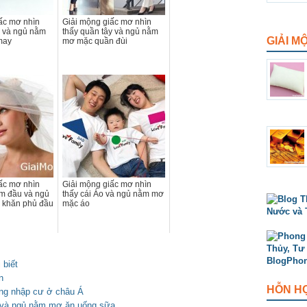
ấc mơ nhìn
Giải mộng giấc mơ nhìn
ỉ và ngủ nằm
thấy quần tây và ngủ nằm
GIẢI M
may
mơ mặc quần đùi
ấc mơ nhìn
Giải mộng giấc mơ nhìn
ùm đầu và ngủ
thấy cái Áo và ngủ nằm mơ
 khăn phủ đầu
mặc áo
 biết
n
HỖN H
ộng nhập cư ở châu Á
 và ngủ nằm mơ ăn uống sữa