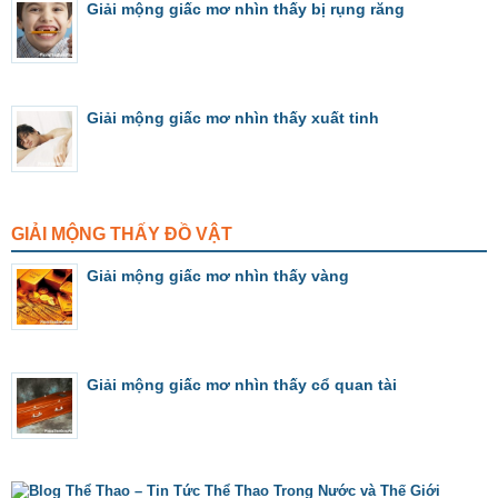
Giải mộng giấc mơ nhìn thấy bị rụng răng
Giải mộng giấc mơ nhìn thấy xuất tinh
GIẢI MỘNG THẤY ĐỒ VẬT
Giải mộng giấc mơ nhìn thấy vàng
Giải mộng giấc mơ nhìn thấy cổ quan tài