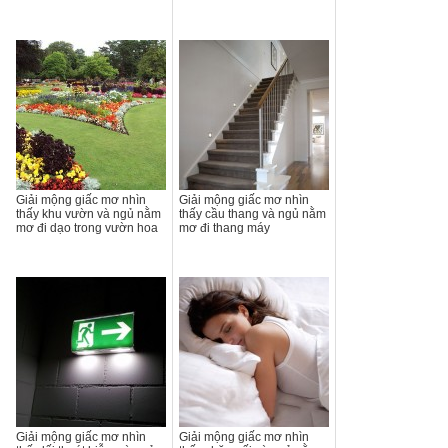
Giải mộng giấc mơ nhìn
Giải mộng giấc mơ nhìn
thấy khu vườn và ngủ nằm
thấy cầu thang và ngủ nằm
mơ đi dạo trong vườn hoa
mơ đi thang máy
Giải mộng giấc mơ nhìn
Giải mộng giấc mơ nhìn