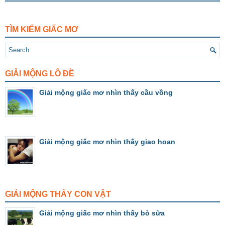
TÌM KIẾM GIẤC MƠ
GIẢI MỘNG LÔ ĐỀ
Giải mộng giấc mơ nhìn thấy cầu vồng
Giải mộng giấc mơ nhìn thấy giao hoan
GIẢI MỘNG THẤY CON VẬT
Giải mộng giấc mơ nhìn thấy bò sữa