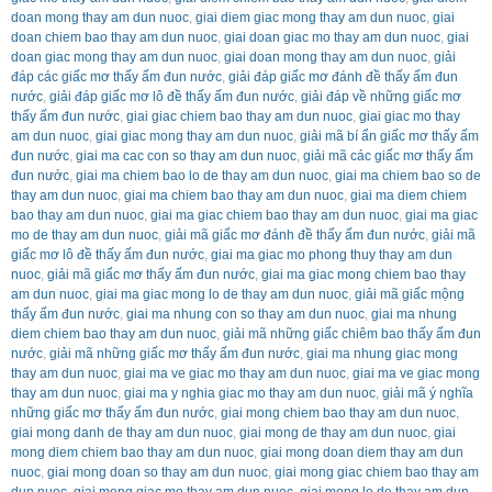
doan mong thay am dun nuoc
,
giai diem giac mong thay am dun nuoc
,
giai
doan chiem bao thay am dun nuoc
,
giai doan giac mo thay am dun nuoc
,
giai
doan giac mong thay am dun nuoc
,
giai doan mong thay am dun nuoc
,
giải
đáp các giấc mơ thấy ấm đun nước
,
giải đáp giấc mơ đánh đề thấy ấm đun
nước
,
giải đáp giấc mơ lô đề thấy ấm đun nước
,
giải đáp về những giấc mơ
thấy ấm đun nước
,
giai giac chiem bao thay am dun nuoc
,
giai giac mo thay
am dun nuoc
,
giai giac mong thay am dun nuoc
,
giải mã bí ẩn giấc mơ thấy ấm
đun nước
,
giai ma cac con so thay am dun nuoc
,
giải mã các giấc mơ thấy ấm
đun nước
,
giai ma chiem bao lo de thay am dun nuoc
,
giai ma chiem bao so de
thay am dun nuoc
,
giai ma chiem bao thay am dun nuoc
,
giai ma diem chiem
bao thay am dun nuoc
,
giai ma giac chiem bao thay am dun nuoc
,
giai ma giac
mo de thay am dun nuoc
,
giải mã giấc mơ đánh đề thấy ấm đun nước
,
giải mã
giấc mơ lô đề thấy ấm đun nước
,
giai ma giac mo phong thuy thay am dun
nuoc
,
giải mã giấc mơ thấy ấm đun nước
,
giai ma giac mong chiem bao thay
am dun nuoc
,
giai ma giac mong lo de thay am dun nuoc
,
giải mã giấc mộng
thấy ấm đun nước
,
giai ma nhung con so thay am dun nuoc
,
giai ma nhung
diem chiem bao thay am dun nuoc
,
giải mã những giấc chiêm bao thấy ấm đun
nước
,
giải mã những giấc mơ thấy ấm đun nước
,
giai ma nhung giac mong
thay am dun nuoc
,
giai ma ve giac mo thay am dun nuoc
,
giai ma ve giac mong
thay am dun nuoc
,
giai ma y nghia giac mo thay am dun nuoc
,
giải mã ý nghĩa
những giấc mơ thấy ấm đun nước
,
giai mong chiem bao thay am dun nuoc
,
giai mong danh de thay am dun nuoc
,
giai mong de thay am dun nuoc
,
giai
mong diem chiem bao thay am dun nuoc
,
giai mong doan diem thay am dun
nuoc
,
giai mong doan so thay am dun nuoc
,
giai mong giac chiem bao thay am
dun nuoc
,
giai mong giac mo thay am dun nuoc
,
giai mong lo de thay am dun