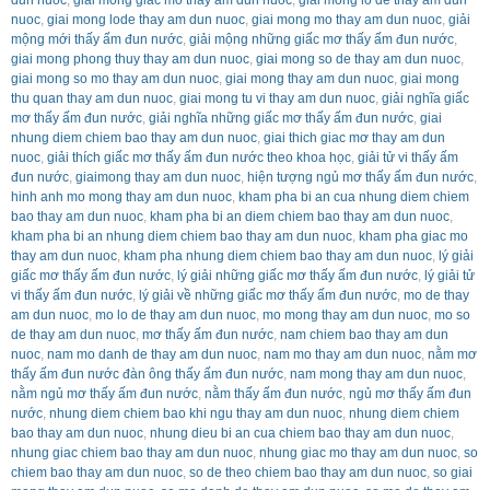
nuoc
,
giai mong lode thay am dun nuoc
,
giai mong mo thay am dun nuoc
,
giải
mộng mới thấy ấm đun nước
,
giải mộng những giấc mơ thấy ấm đun nước
,
giai mong phong thuy thay am dun nuoc
,
giai mong so de thay am dun nuoc
,
giai mong so mo thay am dun nuoc
,
giai mong thay am dun nuoc
,
giai mong
thu quan thay am dun nuoc
,
giai mong tu vi thay am dun nuoc
,
giải nghĩa giấc
mơ thấy ấm đun nước
,
giải nghĩa những giấc mơ thấy ấm đun nước
,
giai
nhung diem chiem bao thay am dun nuoc
,
giai thich giac mơ thay am dun
nuoc
,
giải thích giấc mơ thấy ấm đun nước theo khoa học
,
giải tử vi thấy ấm
đun nước
,
giaimong thay am dun nuoc
,
hiện tượng ngủ mơ thấy ấm đun nước
,
hinh anh mo mong thay am dun nuoc
,
kham pha bi an cua nhung diem chiem
bao thay am dun nuoc
,
kham pha bi an diem chiem bao thay am dun nuoc
,
kham pha bi an nhung diem chiem bao thay am dun nuoc
,
kham pha giac mo
thay am dun nuoc
,
kham pha nhung diem chiem bao thay am dun nuoc
,
lý giải
giấc mơ thấy ấm đun nước
,
lý giải những giấc mơ thấy ấm đun nước
,
lý giải tử
vi thấy ấm đun nước
,
lý giải về những giấc mơ thấy ấm đun nước
,
mo de thay
am dun nuoc
,
mo lo de thay am dun nuoc
,
mo mong thay am dun nuoc
,
mo so
de thay am dun nuoc
,
mơ thấy ấm đun nước
,
nam chiem bao thay am dun
nuoc
,
nam mo danh de thay am dun nuoc
,
nam mo thay am dun nuoc
,
nằm mơ
thấy ấm đun nước đàn ông thấy ấm đun nước
,
nam mong thay am dun nuoc
,
nằm ngủ mơ thấy ấm đun nước
,
nằm thấy ấm đun nước
,
ngủ mơ thấy ấm đun
nước
,
nhung diem chiem bao khi ngu thay am dun nuoc
,
nhung diem chiem
bao thay am dun nuoc
,
nhung dieu bi an cua chiem bao thay am dun nuoc
,
nhung giac chiem bao thay am dun nuoc
,
nhung giac mo thay am dun nuoc
,
so
chiem bao thay am dun nuoc
,
so de theo chiem bao thay am dun nuoc
,
so giai