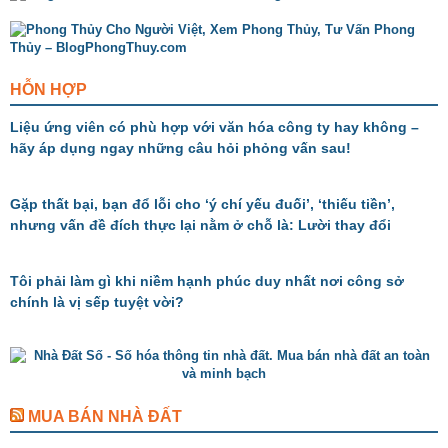
HỖN HỢP
Liệu ứng viên có phù hợp với văn hóa công ty hay không –
hãy áp dụng ngay những câu hỏi phỏng vấn sau!
Gặp thất bại, bạn đổ lỗi cho ‘ý chí yếu đuối’, ‘thiếu tiền’,
nhưng vấn đề đích thực lại nằm ở chỗ là: Lười thay đổi
Tôi phải làm gì khi niềm hạnh phúc duy nhất nơi công sở
chính là vị sếp tuyệt vời?
MUA BÁN NHÀ ĐẤT