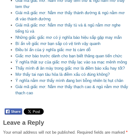
Giải mã giấc mơ: Nằm mơ thấy tem thư & ngủ nằm mơ thấy
tem thư
Giải mã giấc mơ: Nằm mơ thấy thánh đường & ngủ nằm mơ
đi vào thánh đường
Giải mã giấc mơ: Nằm mơ thấy tù và & ngủ nằm mơ nghe
tiếng tù và
Những giấc giấc mơ có ý nghĩa báo hiệu sắp gặp may mắn
Bí ẩn về giấc mơ bạn sắp có vệ tinh vậy quanh
Điều bí ẩn của ý nghĩa giấc mơ bị cám dỗ
Giấc mơ báo trước dành cho bạn biết thăng quan tiến chức
Ý nghĩa thật sự của giấc mơ thấy lạc vào sa mạc mênh mông
Thấy mình đi ăn mày trong giấc mơ là điềm báo xấu hay tốt?
Mơ thấy tai nạn tàu hỏa là điềm xấu có đúng không?
Ý nghĩa nằm mơ thấy mình đang bơi bỗng nhiên bị hụt chân
Giải mã giấc mơ: Nằm mơ thấy thạch cao & ngủ nằm mơ thấy
thạch cao
Leave a Reply
Your email address will not be published.
Required fields are marked
*