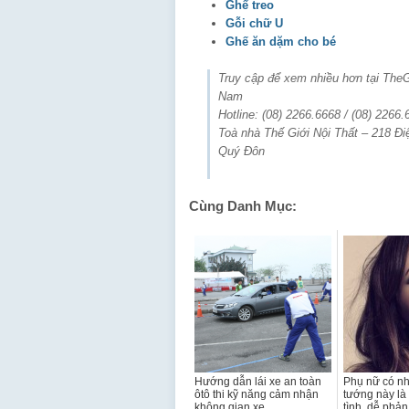
Ghế treo
Gỗi chữ U
Ghế ăn dặm cho bé
Truy cập để xem nhiều hơn tại The
Nam
Hotline: (08) 2266.6668 / (08) 2266.
Toà nhà Thế Giới Nội Thất – 218 Đi
Quý Đôn
Cùng Danh Mục:
Hướng dẫn lái xe an toàn
Phụ nữ có n
ôtô thi kỹ năng cảm nhận
tướng này là
không gian xe
tình, dễ phả