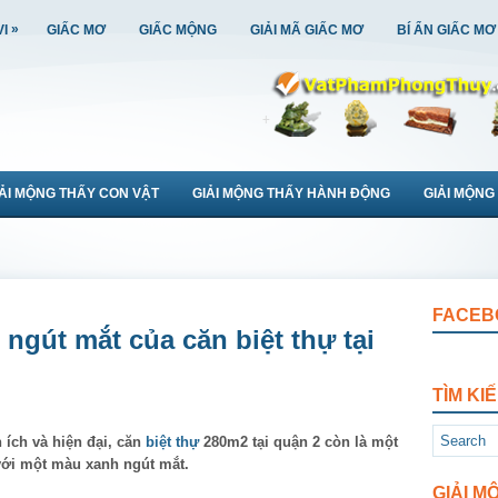
»
VI
GIẤC MƠ
GIẤC MỘNG
GIẢI MÃ GIẤC MƠ
BÍ ẨN GIẤC MƠ
IẢI MỘNG THẤY CON VẬT
GIẢI MỘNG THẤY HÀNH ĐỘNG
GIẢI MỘNG
FACEB
ngút mắt của căn biệt thự tại
TÌM KI
 ích và hiện đại, căn
biệt thự
280m2 tại quận 2 còn là một
với một màu xanh ngút mắt.
GIẢI M