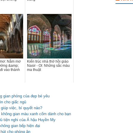
c mơ: Nằm mơ
Kiến trúc nhà thờ hồi giáo
đường &amp;
Nasir - Ol: Những sắc màu
đi vào thánh
ma thuật
ng gian phòng của đẹp bé yêu
ên cho giấc ngủ
 giúp việc, bí quyết nào?
ới không gian màu xanh cốm dành cho bạn
đủ tiện nghi của Á hậu Huyền My
hông gian bếp hiện đại
n hút cho phòng ăn