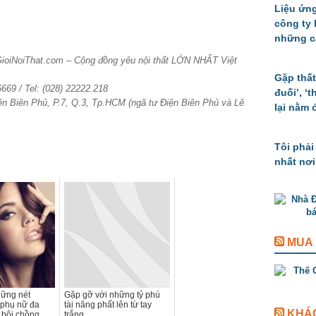
Liệu ứng
công ty
những c
GioiNoiThat.com – Cộng đồng yêu nội thất LỚN NHẤT Việt
Gặp thất
6669 / Tel: (028) 22222.218
đuối’, ‘
ện Biên Phủ, P.7, Q.3, Tp.HCM (ngã tư Điện Biên Phủ và Lê
lại nằm 
Tôi phải
nhất nơi
MUA
hững nét
Gặp gỡ với những tỷ phú
 phụ nữ đa
tài năng phất lên từ tay
KHÁ
n bội chồng
trắng