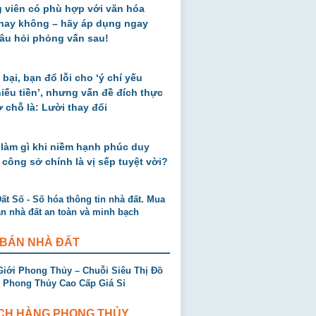
 viên có phù hợp với văn hóa
 hay không – hãy áp dụng ngay
âu hỏi phỏng vấn sau!
 bại, bạn đổ lỗi cho ‘ý chí yếu
thiếu tiền’, nhưng vấn đề đích thực
ở chỗ là: Lười thay đổi
 làm gì khi niềm hạnh phúc duy
 công sở chính là vị sếp tuyệt vời?
 BÁN NHÀ ĐẤT
CH HÀNG PHONG THỦY