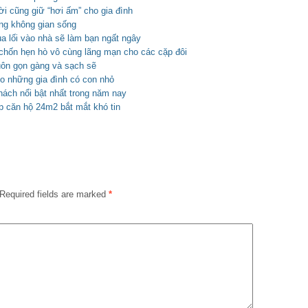
ời cũng giữ “hơi ấm” cho gia đình
rong không gian sống
 lối vào nhà sẽ làm bạn ngất ngây
chốn hẹn hò vô cùng lãng mạn cho các cặp đôi
uôn gọn gàng và sạch sẽ
o những gia đình có con nhỏ
hách nổi bật nhất trong năm nay
úp căn hộ 24m2 bắt mắt khó tin
Required fields are marked
*