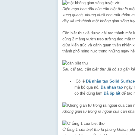
Diện mạo ban đầu của căn biệt thự là một 
xung quanh, nhưng dưới con mắt thẩm mỹ 
đây đã trở thành một không gian sống tuy
Căn biệt thự đã được cải tạo thành một 
cùng 2 mảng vườn treo tường dọc mặt trư
giữa kiến trúc và cảnh quan thiên nhiên
thành phố nóng nực trong những ngày hè
Sau cải tạo, căn biệt thự đã có sự gắn k
Có lẽ
Đá nhân tạo Solid Surface
mà bỏ qua nó.
Da nhan tao
ngày n
có thể dùng làm
Đá ốp lát
để tạo n
Không gian từ trong ra ngoài của căn nh
Ở tầng 1 của biệt thự là phòng khách, ph