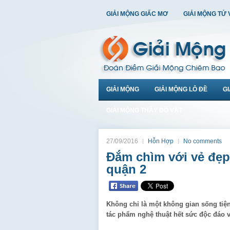
GIẢI MỘNG GIẤC MƠ
GIẢI MỘNG TỬ 
GIẢI MỘNG
GIẢI MỘNG LÔ ĐỀ
G
GIẢI MỘNG THẤY ĐỒ VẬT
27/09/2016
Hỗn Hợp
No comments
Đắm chìm với vẻ đẹp 
quận 2
Không chỉ là một không gian sống tiện
tác phẩm nghệ thuật hết sức độc đáo 