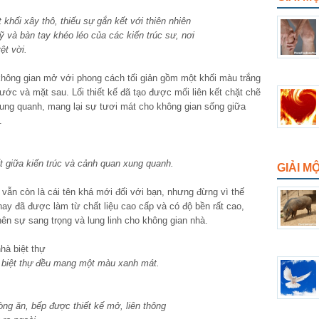
khối xây thô, thiếu sự gắn kết với thiên nhiên
và bàn tay khéo léo của các kiến trúc sư, nơi
ệt vời.
không gian mở với phong cách tối giản gồm một khối màu trắng
ớc và mặt sau. Lối thiết kế đã tạo được mối liên kết chặt chẽ
 xung quanh, mang lại sự tươi mát cho không gian sống giữa
.
ết giữa kiến trúc và cảnh quan xung quanh.
GIẢI M
vẫn còn là cái tên khá mới đối với bạn, nhưng đừng vì thế
ay đã được làm từ chất liệu cao cấp và có độ bền rất cao,
ên sự sang trọng và lung linh cho không gian nhà.
à biệt thự đều mang một màu xanh mát.
òng ăn, bếp được thiết kế mở, liên thông