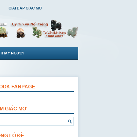
GIẢI ĐÁP GIẤC MƠ
 THẤY NGƯỜI
OOK FANPAGE
ẾM GIẤC MƠ
ỘNG LÔ ĐỀ