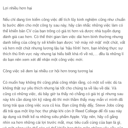
Lợi nhiều hơn hại
Nếu chỉ đang tìm kiếm công việc để tích lũy kinh nghiệm cũng như chuẩn
bị bước đệm cho một công ty sau này, hãy cân nhắc những việc làm có
thể khiến bản CV của bạn trông có giá trị hơn và được nhà tuyển dụng
đánh giá cao hơn. Có thể thời gian làm việc dài hơn bình thường nhưng
danh tiếng của công ty sẽ khiến bạn được ‘nở mày nở mặt’ một chút, vất
vả hơn một chút nhưng lương lậu lại ‘hậu hĩnh’ hơn, bạn không thực sự
thích thú lĩnh vực này nhưng lại hiểu biết khá rõ về nó,… đều là những lí
do bạn nên xem xét để nhận một công việc mới.
Công việc sẽ đem lại nhiều cơ hội hơn trong tương lai
Có muốn hay không thì cũng phải công nhận rằng, có một số việc dù ta
không thật sự yêu thích nhưng lại tốt cho chúng ta về lâu về dài. Và
cũng có những việc, dù bây giờ ta thấy nó chẳng có giá trị gì nhưng sau
này khi cần dùng tới kỹ năng đó thì mới thầm thấy may mắn vì mình đã
từng trải qua công việc xưa cũ kia. Bạn cũng thấy đấy, Steve Jobs cũng
đã trải qua một lớp học thư pháp khi còn ở Reed College để rồi sau này
áp dụng và thiết kế ra những siêu phẩm Apple. Vậy nên, hãy cố gắng
nhìn xa hơn những cái lợi trước mắt, mục tiêu cuối cùng của bạn là gì,