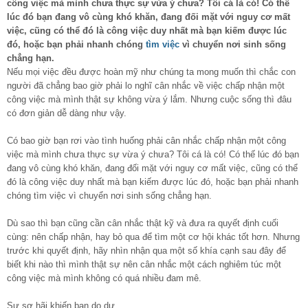
công việc mà mình chưa thực sự vừa ý chưa? Tôi cá là có! Có thế
lúc đó bạn đang vô cùng khó khăn, đang đối mặt với nguy cơ mất
việc, cũng có thể đó là công việc duy nhất mà bạn kiếm được lúc
đó, hoặc bạn phải nhanh chóng
tìm việc
vì chuyển nơi sinh sống
chẳng hạn.
Nếu mọi việc đều được hoàn mỹ như chúng ta mong muốn thì chắc con
người đã chẳng bao giờ phải lo nghĩ cân nhắc về việc chấp nhận một
công việc mà mình thật sự không vừa ý lắm. Nhưng cuộc sống thì đâu
có đơn giản dễ dàng như vậy.
Có bao giờ bạn rơi vào tình huống phải cân nhắc chấp nhận một công
việc mà mình chưa thực sự vừa ý chưa? Tôi cá là có! Có thế lúc đó bạn
đang vô cùng khó khăn, đang đối mặt với nguy cơ mất việc, cũng có thể
đó là công việc duy nhất mà bạn kiếm được lúc đó, hoặc bạn phải nhanh
chóng tìm việc vì chuyển nơi sinh sống chẳng hạn.
Dù sao thì bạn cũng cần cân nhắc thật kỹ và đưa ra quyết định cuối
cùng: nên chấp nhận, hay bỏ qua để tìm một cơ hội khác tốt hơn. Nhưng
trước khi quyết định, hãy nhìn nhận qua một số khía cạnh sau đây để
biết khi nào thì mình thật sự nên cân nhắc một cách nghiêm túc một
công việc mà mình không có quá nhiều đam mê.
Sự sợ hãi khiến bạn do dự