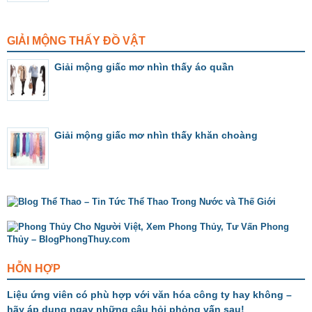
GIẢI MỘNG THẤY ĐỒ VẬT
Giải mộng giấc mơ nhìn thấy áo quần
Giải mộng giấc mơ nhìn thấy khăn choàng
HỖN HỢP
Liệu ứng viên có phù hợp với văn hóa công ty hay không –
hãy áp dụng ngay những câu hỏi phỏng vấn sau!