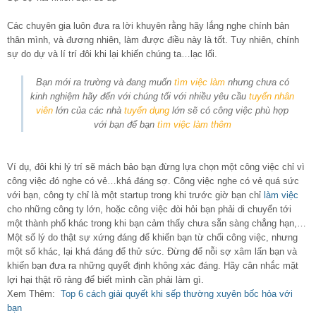
Các chuyên gia luôn đưa ra lời khuyên rằng hãy lắng nghe chính bản
thân mình, và đương nhiên, làm được điều này là tốt. Tuy nhiên, chính
sự do dự và lí trí đôi khi lại khiến chúng ta…lạc lối.
Bạn mới ra trường và đang muốn
tìm việc làm
nhưng chưa có
kinh nghiệm hãy đến với chúng tối với nhiều yêu cầu
tuyển nhân
viên
lớn của các nhà
tuyển dụng
lớn sẽ có công việc phù hợp
với bạn để bạn
tìm việc làm thêm
Ví dụ, đôi khi lý trí sẽ mách bảo bạn đừng lựa chọn một công việc chỉ vì
công việc đó nghe có vẻ…khá đáng sợ. Công việc nghe có vẻ quá sức
với bạn, công ty chỉ là một startup trong khi trước giờ bạn chỉ
làm việc
cho những công ty lớn, hoặc công việc đòi hỏi bạn phải di chuyển tới
một thành phố khác trong khi bạn cảm thấy chưa sẵn sàng chẳng hạn,…
Một số lý do thật sự xứng đáng để khiến bạn từ chối công việc, nhưng
một số khác, lại khá đáng để thử sức. Đừng để nỗi sợ xâm lấn bạn và
khiến bạn đưa ra những quyết định không xác đáng. Hãy cân nhắc mặt
lợi hại thật rõ ràng để biết mình cần phải làm gì.
Xem Thêm:
Top 6 cách giải quyết khi sếp thường xuyên bốc hỏa với
bạn