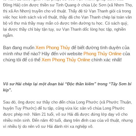
Đông Hải) còn được thiền sư Tịnh Quang ở chùa Lộc Sơn (xã Nhơn Thọ,
thị xã An Nhơn) truyền cho võ thuật. Thấy đệ tử Vạn Thanh giỏi cả trong
việc học kinh sách và võ thuật, thầy đã cho Vạn Thanh chép lại toàn văn
bộ võ thư mà thầy may mắn có được trên đường tu học. Có sách quý,
lại được thầy chỉ bày tận tụy, sư Vạn Thanh dốc lòng học tập, nghiền
ngẫm.
Bạn đang muốn
Xem Phong Thủy
để biết đường tình duyên của
mình như thế nào? Hãy đến với website
Phong Thủy Online
của
chúng tôi để có thể
Xem Phong Thủy Online
chính xác nhất!
Võ sư Hải chép lại một đoạn bài “Độc thần kiếm” trong “Tây Sơn bí
kíp”.
Sau đó, ông được sư thầy cho đến chùa Long Phước (xã Phước Thuận,
huyện Tuy Phước) để tu tập, cũng vừa lúc sân võ chùa Long Phước
được phép mở. Năm 21 tuổi, võ sư Hải đã được đứng lớp dạy võ cho
nhiều môn sinh. Đến năm 40 tuổi, đang trên đỉnh cao của võ thuật, nhưng
vì nhiều lý do nên võ sư Hải đành rời xa nghiệp võ.