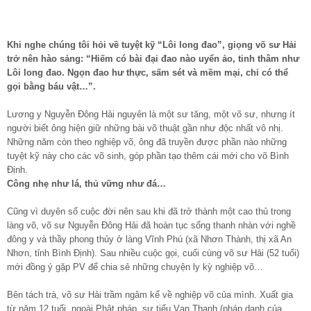
Khi nghe chúng tôi hỏi về tuyệt kỹ “Lôi long đao”, giọng võ sư Hải
trở nên hào sảng: “Hiếm có bài đại đao nào uyển ảo, tinh thâm như
Lôi long đao. Ngọn đao hư thực, sấm sét và mềm mại, chỉ có thể
gọi bằng báu vật…”.
Lương y Nguyễn Đông Hải nguyên là một sư tăng, một võ sư, nhưng ít
người biết ông hiện giữ những bài võ thuật gần như độc nhất vô nhị.
Những năm còn theo nghiệp võ, ông đã truyền được phần nào những
tuyệt kỹ này cho các võ sinh, góp phần tạo thêm cái mới cho võ Bình
Định.
Công nhẹ như lá, thủ vững như đá…
Cũng vì duyên số cuộc đời nên sau khi đã trở thành một cao thủ trong
làng võ, võ sư Nguyễn Đông Hải đã hoàn tục sống thanh nhàn với nghề
đông y và thầy phong thủy ở làng Vĩnh Phú (xã Nhơn Thành, thị xã An
Nhơn, tỉnh Bình Định). Sau nhiều cuộc gọi, cuối cùng võ sư Hải (52 tuổi)
mới đồng ý gặp PV để chia sẻ những chuyện ly kỳ nghiệp võ…
Bên tách trà, võ sư Hải trầm ngâm kể về nghiệp võ của mình. Xuất gia
từ năm 12 tuổi, ngoài Phật pháp, sư tiểu Vạn Thanh (pháp danh của