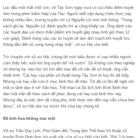
Lúc đấu một mất một còn, võ Tây Sơn ngày xưa có cả chiêu điểm huyệt
như trong phim kiếm hiệp của Tàu. Người biết vận dụng chiêu thức này
không nhiều lắm, tương truyền chỉ có Nguyễn Lữ mới tinh thông. “Trong
sách ghi lại, Nguyễn Lữ đánh quyền thì ai cũng khiếp sợ. Ông đánh vào
các huyệt đạo và nhơn thần (điểm khí huyết gặp nhau tính giờ theo 12
con giáp). Đánh trúng vào các tử huyệt sẽ làm đứt mạch khí huyết lưu
thông dẫn đến tử vong trong nháy mắt”, võ sư Hải cho biết.
Trò chuyện với võ sư Hải, chúng tôi mới hiểu được vì sao nhiều người
cảm thấy tiếc nuối khi ông tuyên bố “về vườn”. Dù không còn theo nghiệp
võ nhưng lúc nào học trò tìm đến trao đổi về vấn đề võ thuật, ông vẫn
nhiệt tình. “Cái hay của phần võ thuật trong Tây Sơn bí kíp thì đã thấy.
Nhưng cái hay vẫn còn ở mục binh thư đồ trận. Tôi đã có lần đề nghị với
một vị lãnh đạo ở sở Văn hóa, Thể thao và Du lịch tỉnh Bình Định thử
dàn một trận đồ theo sách để phục dựng cái hay của binh thư này.
Nhưng đây là việc làm rất công phu, khổ nhọc nên đến nay vẫn chưa làm
được”, võ sư Hải tâm sự trước khi chia tay chúng tôi.
Để tinh hoa không mai một
Võ sư Trần Duy Linh, Phó Giám đốc Trung tâm Thể thao Võ thuật cổ
truyền Bình Định (học trò xuất sắc của võ sư Hải) cho biết: “Bài “Lôi long