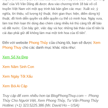
đao” của Võ Văn Dũng đã được đưa vào chương trình 18 bài võ cổ
truyền Việt Nam với một quy trình bài bản gồm các mục: Xuất xứ, ý
nghĩa, lời thiệu, số lượng kỹ thuật, thời gian thực hiện, điểm dừng kỹ
thuật, đồ hình diễn quyền và diễn quyền cụ thể có minh họa. Ngày xưa,
làm trai thời loạn thì dùng đao chém càng nhiều kẻ thù càng tốt để bảo
vệ đất nước. Còn bây giờ, việc dạy và học những bài thảo của tổ tiên là
cái đạo phải giữ để không làm mai một tinh hoa của tổ tiên”.
Đến với website
Phong Thủy
của chúng tôi, bạn sẽ được
Xem
Phong Thuy
cho các danh mục khác nữa như:
Xem Số Xe Đẹp
Xem Năm Sinh Con
Xem Ngày Tốt Xấu
Xem Bói Ai Cập
Truy cập để xem nhiều hơn tại BlogPhongThuy.com – Phong
Thủy Cho Người Việt, Xem Phong Thủy, Tư Vấn Phong Thủy
Hotline: (+1) 323.5225.386 (Mr. David Ho – USA)