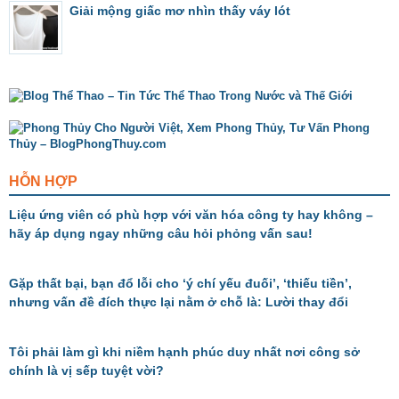
Giải mộng giấc mơ nhìn thấy váy lót
HỖN HỢP
Liệu ứng viên có phù hợp với văn hóa công ty hay không –
hãy áp dụng ngay những câu hỏi phỏng vấn sau!
Gặp thất bại, bạn đổ lỗi cho ‘ý chí yếu đuối’, ‘thiếu tiền’,
nhưng vấn đề đích thực lại nằm ở chỗ là: Lười thay đổi
Tôi phải làm gì khi niềm hạnh phúc duy nhất nơi công sở
chính là vị sếp tuyệt vời?