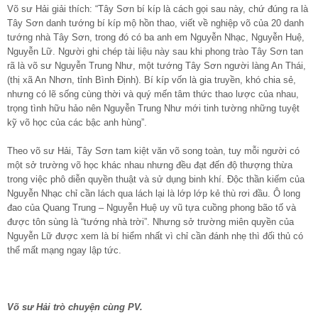
Võ sư Hải giải thích: “Tây Sơn bí kíp là cách gọi sau này, chứ đúng ra là
Tây Sơn danh tướng bí kíp mộ hồn thao, viết về nghiệp võ của 20 danh
tướng nhà Tây Sơn, trong đó có ba anh em Nguyễn Nhạc, Nguyễn Huệ,
Nguyễn Lữ. Người ghi chép tài liệu này sau khi phong trào Tây Sơn tan
rã là võ sư Nguyễn Trung Như, một tướng Tây Sơn người làng An Thái,
(thị xã An Nhơn, tỉnh Bình Định). Bí kíp vốn là gia truyền, khó chia sẻ,
nhưng có lẽ sống cùng thời và quý mến tâm thức thao lược của nhau,
trọng tình hữu hảo nên Nguyễn Trung Như mới tinh tường những tuyệt
kỹ võ học của các bậc anh hùng”.
Theo võ sư Hải, Tây Sơn tam kiệt văn võ song toàn, tuy mỗi người có
một sở trường võ học khác nhau nhưng đều đạt đến độ thượng thừa
trong việc phô diễn quyền thuật và sử dụng binh khí. Độc thần kiếm của
Nguyễn Nhạc chỉ cần lách qua lách lại là lớp lớp kẻ thù rơi đầu. Ô long
đao của Quang Trung – Nguyễn Huệ uy vũ tựa cuồng phong bão tố và
được tôn sùng là “tướng nhà trời”. Nhưng sở trường miên quyền của
Nguyễn Lữ được xem là bí hiểm nhất vì chỉ cần đánh nhẹ thì đối thủ có
thể mất mạng ngay lập tức.
Võ sư Hải trò chuyện cùng PV.