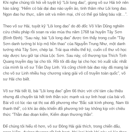
Khi nghe chúng tôi hỏi về tuyệt kỹ “Lôi long đao”, giọng võ sư Hải trở nên
hào sảng: “Hiếm có bài đại đao nào uyển ảo, tinh thâm như Lôi long đao.
Ngọn đao hư thực, sấm sét và mềm mại, chỉ có thể gọi bằng báu vật…”.
Theo võ sư Hải, tuyệt kỹ “Lôi long đao” do đô đốc Võ Văn Dũng nghiên
cứu chiêu pháp rồi soạn ra vào mùa thu năm 1768 tại huyện Tây Sơn
(Bình Định). “Sau này, bài “Lôi long đao” được tìm thấy trong cuốn “Tây
Sơn danh tướng bí kíp mộ hồn thao” của Nguyễn Trung Như, một danh
tướng nhà Tây Sơn, chép lại. Trải qua nhiều thế kỷ, cuốn cổ thư võ học
này được lưu giữ tại chùa Lộc Sơn. Sau này, cố thượng tọa Thích Tịnh
Quang truyền dạy lại cho tôi. Rồi tôi đã dạy lại cho học trò xuất sắc nhất
của mình là võ sư Trần Duy Linh. Và cũng chính bài đao này đã mang lại
cho võ sư Linh nhiều huy chương vàng giải võ cổ truyền toàn quốc”, võ
sư Hải cho biết.
Võ sư Hải tiết lộ, bài “Lôi long đao” gồm 66 thức với chỉ tám câu thiệu
nhưng đã chuyển tải hết tinh thần sức mạnh và sự linh hoạt của bài võ.
Bài võ có lúc rào rạt thị oai đối phương như “Bắc sát kình phong, Nam lôi
thanh thế”, có khi ảo diệu khiến đối phương trở tay không kịp với chiêu
thức “Thần đao đoạn kiếm, Kiếm đoạn thương thần”.
Để chúng tôi hiểu rõ hơn, võ sư Đông Hải giải thích, trong chiến đấu,