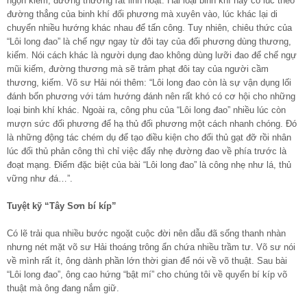
ngọn kiếm, đường thương rất linh hoạt. Hai loại binh khí này có lúc theo
đường thẳng của binh khí đối phương mà xuyên vào, lúc khác lại di
chuyển nhiều hướng khác nhau để tấn công. Tuy nhiên, chiêu thức của
“Lôi long đao” là chế ngự ngay từ đôi tay của đối phương dùng thương,
kiếm. Nói cách khác là người dụng đao không dùng lưỡi đao để chế ngự
mũi kiếm, đường thương mà sẽ trảm phạt đôi tay của người cầm
thương, kiếm. Võ sư Hải nói thêm: “Lôi long đao còn là sự vận dụng lối
đánh bốn phương với tám hướng đánh nên rất khó có cơ hội cho những
loại binh khí khác. Ngoài ra, công phu của “Lôi long đao” nhiều lúc còn
mượn sức đối phương để hạ thủ đối phương một cách nhanh chóng. Đó
là những động tác chém dụ để tạo điều kiện cho đối thủ gạt đỡ rồi nhân
lúc đối thủ phản công thì chỉ việc đẩy nhẹ đường đao về phía trước là
đoạt mạng. Điểm đặc biệt của bài “Lôi long đao” là công nhẹ như lá, thủ
vững như đá…”.
Tuyệt kỹ “Tây Sơn bí kíp”
Có lẽ trải qua nhiều bước ngoặt cuộc đời nên dẫu đã sống thanh nhàn
nhưng nét mặt võ sư Hải thoáng trông ẩn chứa nhiều trầm tư. Võ sư nói
về mình rất ít, ông dành phần lớn thời gian để nói về võ thuật. Sau bài
“Lôi long đao”, ông cao hứng “bật mí” cho chúng tôi về quyển bí kíp võ
thuật mà ông đang nắm giữ.