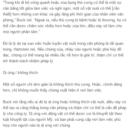
“Trong khi đi bộ vòng quanh hoặc xoa bụng thú cưng có thể là một sự
cân bằng tốt giữa làm việc và nghỉ ngơi, một số vật nuôi có thể [cần
thiết] hơn những con khác và gây lãng phí thời gian của nhân viên văn
phòng,” Buck nói. “Ngoài ra, nếu thú cưng bị bệnh hoặc bị thương, họ có
thể cần được chăm sóc nhiều hơn hoặc sủa lớn, điều này sẽ làm cho
mọi người phân tâm.”
Đó là lý do tại sao việc huấn luyện vật nuôi trong văn phòng là rất quan
trọng, Hartstein nói. Nếu chúng sủa, nhảy vào người hoặc phá hủy đồ
đạc, chúng có thể mang lại nhiều rắc rối hơn là giải trí, thậm chí có thể
trở thành trách nhiệm pháp lý.
Dị ứng / không thích
Một số người chỉ đơn giản là không thích thú cưng. Hoặc, chính đáng
hơn, chỉ không muốn thấy chúng xuất hiện ở nơi làm việc.
Buck nói rằng nếu ai đó bị dị ứng hoặc không thích vật nuôi, điều này có
thể tạo ra căng thẳng trong văn phòng và thậm chí có thể là vấn đề pháp
lý cho công ty. Dị ứng với động vật có thể được coi là khuyết tật theo
luật khuyết tật của người Mỹ, và bạn phải cung cấp nơi làm việc phù
hợp cho người nào bị dị ứng với chúng.