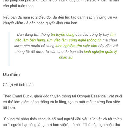
cấp phép địa phương. Có thể có những quy định về sức khỏe mà bạn
cần phải tuân theo.
Nếu bạn đã nắm rõ 2 điều đó, đã đến lúc tạo danh sách những ưu và
khuyết điểm để cân nhắc quyết định của bạn.
Bạn đang tìm thông
tin tuyển dụng
của các công ty hay
tìm
việc làm bán hàng
,
tìm việc làm công nghệ thông tin
mà chưa
được nên muốn bổ sung
kinh nghiệm tìm việc làm
hãy đến với
chúng tôi để được tư vấn cho dù bạn cần
kinh nghiệm quản lý
nhân sự
Ưu điểm
Có lợi về tinh thần
Theo Emmi Buck, giám đốc truyền thông tại Oxygen Essential, vật nuôi
có thể làm giảm căng thẳng và lo lắng, tạo ra một môi trường làm việc
tốt hơn.
“Chúng tôi nhận thấy rằng đa số mọi người đều yêu súc vật và rất thích
có 1 người bạn lông lá tại nơi làm việc”, cô nói. “Thú của bạn hoặc thú