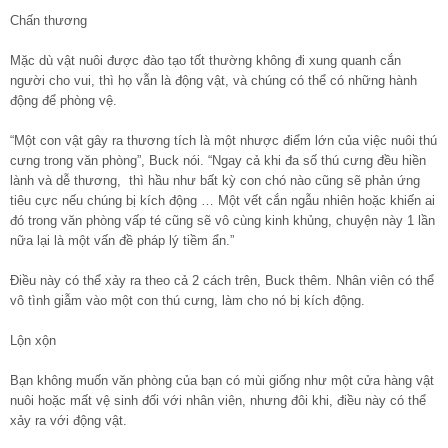
Chấn thương
Mặc dù vật nuôi được đào tạo tốt thường không đi xung quanh cắn
người cho vui, thì họ vẫn là động vật, và chúng có thể có những hành
động để phòng vệ.
“Một con vật gây ra thương tích là một nhược điểm lớn của việc nuôi thú
cưng trong văn phòng”, Buck nói. “Ngay cả khi đa số thú cưng đều hiền
lành và dễ thương, thì hầu như bất kỳ con chó nào cũng sẽ phản ứng
tiêu cực nếu chúng bị kích động … Một vết cắn ngẫu nhiên hoặc khiến ai
đó trong văn phòng vấp té cũng sẽ vô cùng kinh khủng, chuyện này 1 lần
nữa lại là một vấn đề pháp lý tiềm ẩn.”
Điều này có thể xảy ra theo cả 2 cách trên, Buck thêm. Nhân viên có thể
vô tình giẫm vào một con thú cưng, làm cho nó bị kích động.
Lộn xộn
Bạn không muốn văn phòng của bạn có mùi giống như một cửa hàng vật
nuôi hoặc mất vệ sinh đối với nhân viên, nhưng đôi khi, điều này có thể
xảy ra với động vật.