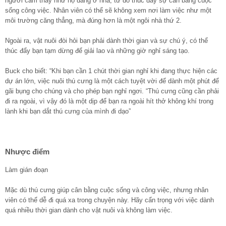
người cảm thấy như họ đang ở nhà, từ đó thúc đẩy sự cân bằng cuộc
sống công việc. Nhân viên có thể sẽ không xem nơi làm việc như một
môi trường căng thẳng, mà đúng hơn là một ngôi nhà thứ 2.
Ngoài ra, vật nuôi đòi hỏi bạn phải dành thời gian và sự chú ý, có thể
thúc đẩy bạn tạm dừng để giải lao và những giờ nghỉ sáng tạo.
Buck cho biết: “Khi bạn cần 1 chút thời gian nghỉ khi đang thực hiện các
dự án lớn, việc nuôi thú cưng là một cách tuyệt vời để dành một phút để
gãi bụng cho chúng và cho phép bạn nghỉ ngơi. “Thú cưng cũng cần phải
đi ra ngoài, vì vậy đó là một dịp để bạn ra ngoài hít thở không khí trong
lành khi bạn dắt thú cưng của mình đi dạo”
Nhược điểm
Làm gián đoạn
Mặc dù thú cưng giúp cân bằng cuộc sống và công việc, nhưng nhân
viên có thể dễ đi quá xa trong chuyện này. Hãy cẩn trọng với việc dành
quá nhiều thời gian dành cho vật nuôi và không làm việc.