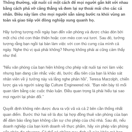
Thông thường, vật nuôi có một cách để mọi người gắn kết với nhau
bằng cách phá vỡ căng thẳng và đem lại sự thoải mái cho các cá
nhân. Điều này làm cho mọi người sẵn sàng bước ra khỏi vùng an
toàn và giao tiếp với đồng nghiệp xung quanh họ.
Hãy tưởng tượng mỗi ngày bạn đến văn phòng và được chào đón bởi
một chú chó con thân thiện hoặc con mèo con vui tươi. Sau đó, tưởng
tượng rằng bạn ngồi tại bàn làm việc với con thú cưng của mình cả
ngày. Nghe thú vị quá phải không? Nhưng không phải ai cũng cảm thấy
như thế.
“Nếu văn phòng của bạn hiện không cho phép vật nuôi tại nơi làm việc
nhưng bạn đang cân nhắc việc đó, bước đầu tiên của bạn là khảo sát
nhân viên về ý tưởng này và lắng nghe phản hồi”, Teresa Marzolph, chiến
lược gia và người sáng lập Culture Engineered nói. “Bạn nên bày tỏ mối
quan tâm bằng các cuộc thảo luận. Điều quan trọng là phải hiểu tại sao
mọi người lại phản đối.”
Quyết định không nên được đưa ra vội vã và cả 2 bên cần thống nhất
quan điểm. Bước thứ hai sẽ là đọc lại hợp đồng thuê văn phòng của bạn
để đảm bảo rằng bạn không cần sự cho phép của chủ nhà. Sau đó, nếu
doanh nghiệp của bạn kinh doanh về thực phẩm, hãy xin phép văn phòng